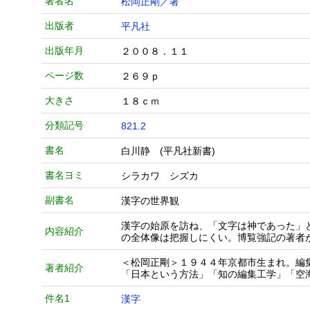
著者名
松岡正剛／著
出版者
平凡社
出版年月
２００８．１１
ページ数
２６９ｐ
大きさ
１８ｃｍ
分類記号
821.2
書名
白川静 (平凡社新書)
書名ヨミ
シラカワ シズカ
副書名
漢字の世界観
漢字の始原を訪ね、「文字は神であった」
内容紹介
の全体像は把握しにくい。博覧強記の著者
＜松岡正剛＞１９４４年京都市生まれ。編
著者紹介
「日本という方法」「知の編集工学」「空
件名1
漢字