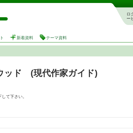
図書館 蔵書検索・予約システム
ロ
ー
ト
新着資料
テーマ資料
ッド (現代作家ガイド)
下して下さい。