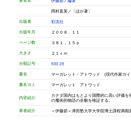
著者名
伊藤節／編著
岡村直美／〔ほか著〕
出版者
彩流社
出版年月
２００８．１１
ページ数
３８１，１５ｐ
大きさ
２１ｃｍ
分類記号
930.28
書名
マーガレット・アトウッド (現代作家ガイ
書名ヨミ
マーガレット アトウッド
カナダ国内はもとより国際的に高い評価を
内容紹介
の魔術的物語の全貌を検証する。
著者紹介
＜伊藤節＞津田塾大学大学院博士課程満期