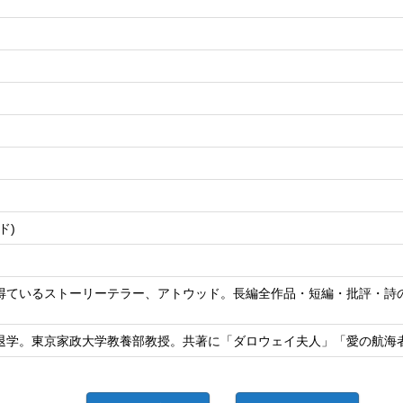
ド)
得ているストーリーテラー、アトウッド。長編全作品・短編・批評・詩
退学。東京家政大学教養部教授。共著に「ダロウェイ夫人」「愛の航海