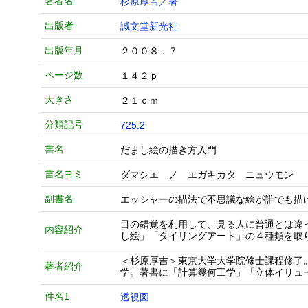
著者名
杉原厚吉／著
出版者
誠文堂新光社
出版年月
２００８．７
ページ数
１４２ｐ
大きさ
２１ｃｍ
分類記号
725.2
書名
だまし絵の描き方入門
書名ヨミ
ダマシエ ノ エガキカタ ニュウモン
副書名
エッシャーの描法で不思議な絵が誰でも描
目の錯覚を利用して、見る人に普通とは違
内容紹介
し絵」「タイリングアート」の４種類を取
＜杉原厚吉＞東京大学大学院修士課程修了
著者紹介
学。著書に「計算幾何工学」「立体イリュ
件名1
透視図