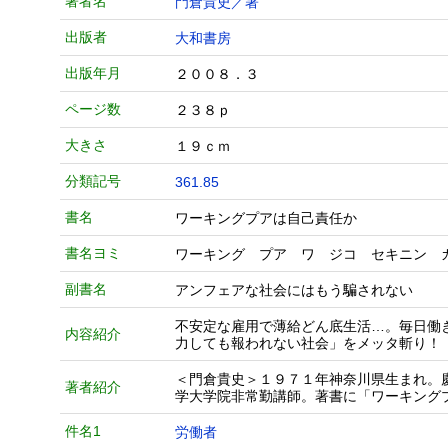
著者名
門倉貴史／著
出版者
大和書房
出版年月
２００８．３
ページ数
２３８ｐ
大きさ
１９ｃｍ
分類記号
361.85
書名
ワーキングプアは自己責任か
書名ヨミ
ワーキング プア ワ ジコ セキニン 
副書名
アンフェアな社会にはもう騙されない
不安定な雇用で薄給どん底生活…。毎日働
内容紹介
力しても報われない社会」をメッタ斬り！
＜門倉貴史＞１９７１年神奈川県生まれ。
著者紹介
学大学院非常勤講師。著書に「ワーキング
件名1
労働者