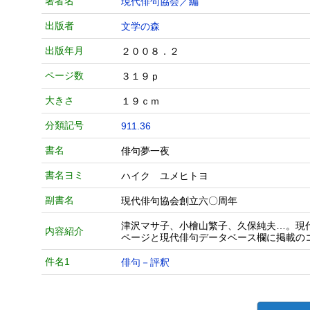
著者名
現代俳句協会／編
出版者
文学の森
出版年月
２００８．２
ページ数
３１９ｐ
大きさ
１９ｃｍ
分類記号
911.36
書名
俳句夢一夜
書名ヨミ
ハイク ユメヒトヨ
副書名
現代俳句協会創立六〇周年
津沢マサ子、小檜山繁子、久保純夫…。現
内容紹介
ページと現代俳句データベース欄に掲載の
件名1
俳句－評釈