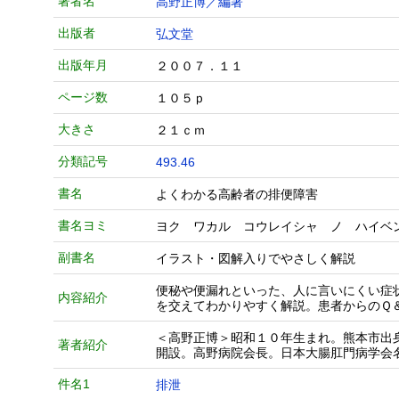
著者名
高野正博／編著
出版者
弘文堂
出版年月
２００７．１１
ページ数
１０５ｐ
大きさ
２１ｃｍ
分類記号
493.46
書名
よくわかる高齢者の排便障害
書名ヨミ
ヨク ワカル コウレイシャ ノ ハイベ
副書名
イラスト・図解入りでやさしく解説
便秘や便漏れといった、人に言いにくい症
内容紹介
を交えてわかりやすく解説。患者からのＱ
＜高野正博＞昭和１０年生まれ。熊本市出
著者紹介
開設。高野病院会長。日本大腸肛門病学会
件名1
排泄