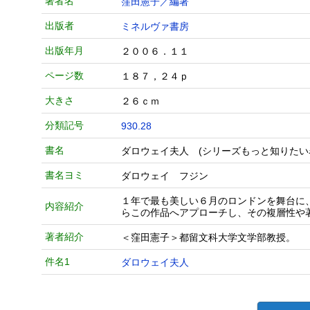
著者名
窪田憲子／編著
出版者
ミネルヴァ書房
出版年月
２００６．１１
ページ数
１８７，２４ｐ
大きさ
２６ｃｍ
分類記号
930.28
書名
ダロウェイ夫人 (シリーズもっと知りたい
書名ヨミ
ダロウェイ フジン
１年で最も美しい６月のロンドンを舞台に
内容紹介
らこの作品へアプローチし、その複層性や
著者紹介
＜窪田憲子＞都留文科大学文学部教授。
件名1
ダロウェイ夫人