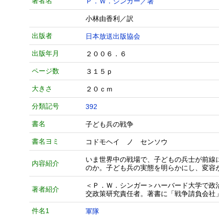
著者名
Ｐ．Ｗ．シンガー／著
小林由香利／訳
出版者
日本放送出版協会
出版年月
２００６．６
ページ数
３１５ｐ
大きさ
２０ｃｍ
分類記号
392
書名
子ども兵の戦争
書名ヨミ
コドモヘイ ノ センソウ
いま世界中の戦場で、子どもの兵士が前線
内容紹介
のか。子ども兵の実態を明らかにし、変容
＜Ｐ．Ｗ．シンガー＞ハーバード大学で政
著者紹介
交政策研究責任者。著書に「戦争請負会社
件名1
軍隊