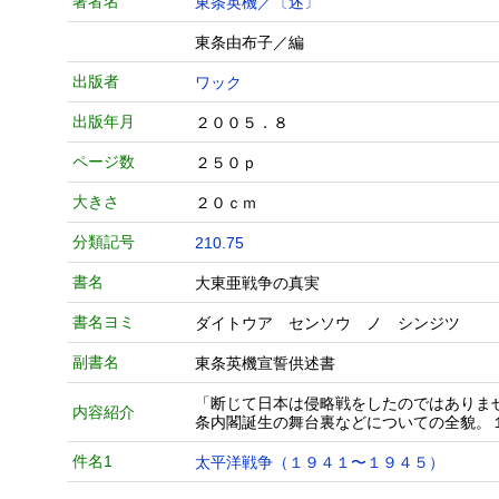
著者名
東条英機／〔述〕
東条由布子／編
出版者
ワック
出版年月
２００５．８
ページ数
２５０ｐ
大きさ
２０ｃｍ
分類記号
210.75
書名
大東亜戦争の真実
書名ヨミ
ダイトウア センソウ ノ シンジツ
副書名
東条英機宣誓供述書
「断じて日本は侵略戦をしたのではありま
内容紹介
条内閣誕生の舞台裏などについての全貌。
件名1
太平洋戦争（１９４１〜１９４５）