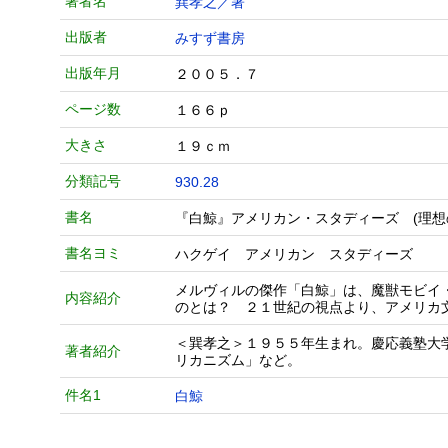
著者名
巽孝之／著
出版者
みすず書房
出版年月
２００５．７
ページ数
１６６ｐ
大きさ
１９ｃｍ
分類記号
930.28
書名
『白鯨』アメリカン・スタディーズ (理想
書名ヨミ
ハクゲイ アメリカン スタディーズ
メルヴィルの傑作「白鯨」は、魔獣モビイ
内容紹介
のとは？ ２１世紀の視点より、アメリカ
＜巽孝之＞１９５５年生まれ。慶応義塾大
著者紹介
リカニズム」など。
件名1
白鯨