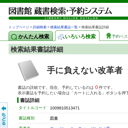
トップページ
>
詳細検索
>
検索結果書誌一覧
> 検索結果書誌詳細
かんたん検索
いろいろ検索
予約ベス
検索結果書誌詳細
手に負えない改革者
0
書誌の詳細です。現在、予約しているのは
件です。
表示書誌を予約したい場合は「カートに入れる」ボタンを押
書誌詳細
タイトルコード
1009810513471
書誌種別
図書