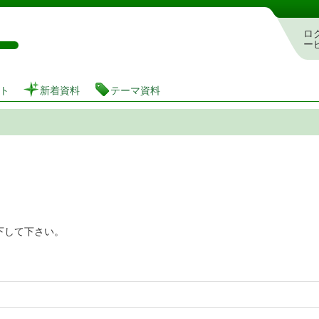
図書館 蔵書検索・予約システム
ロ
ー
ト
新着資料
テーマ資料
下して下さい。