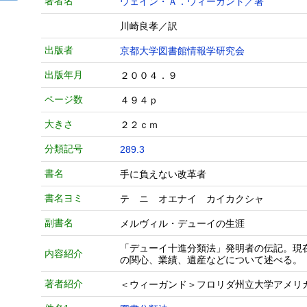
著者名
ウェイン・Ａ．ウィーガンド／著
川崎良孝／訳
出版者
京都大学図書館情報学研究会
出版年月
２００４．９
ページ数
４９４ｐ
大きさ
２２ｃｍ
分類記号
289.3
書名
手に負えない改革者
書名ヨミ
テ ニ オエナイ カイカクシャ
副書名
メルヴィル・デューイの生涯
「デューイ十進分類法」発明者の伝記。現
内容紹介
の関心、業績、遺産などについて述べる。
著者紹介
＜ウィーガンド＞フロリダ州立大学アメリ