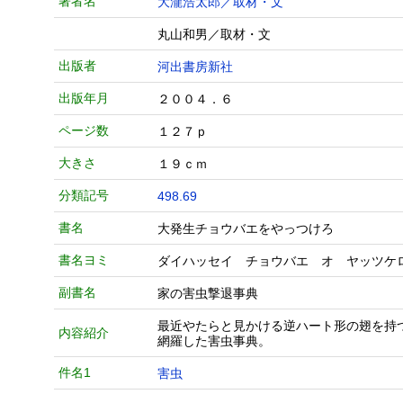
著者名
大瀧浩太郎／取材・文
丸山和男／取材・文
出版者
河出書房新社
出版年月
２００４．６
ページ数
１２７ｐ
大きさ
１９ｃｍ
分類記号
498.69
書名
大発生チョウバエをやっつけろ
書名ヨミ
ダイハッセイ チョウバエ オ ヤッツケ
副書名
家の害虫撃退事典
最近やたらと見かける逆ハート形の翅を持
内容紹介
網羅した害虫事典。
件名1
害虫