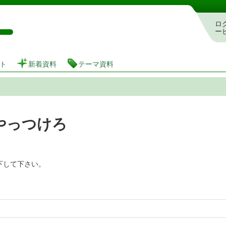
図書館 蔵書検索・予約システム
ロ
ー
ト
新着資料
テーマ資料
やっつけろ
下して下さい。