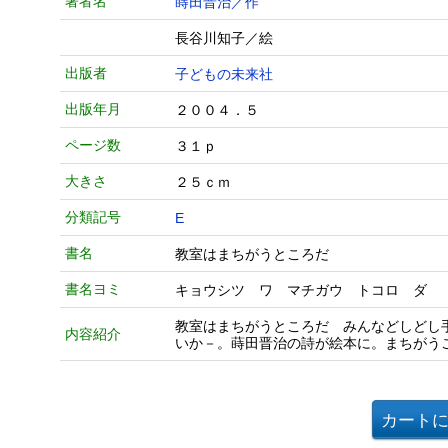
著者名
蒔田晋治／作
長谷川知子／絵
出版者
子どもの未来社
出版年月
２００４．５
ページ数
３１ｐ
大きさ
２５ｃｍ
分類記号
E
書名
教室はまちがうところだ
書名ヨミ
キョウシツ ワ マチガウ トコロ ダ
教室はまちがうところだ みんなどしどし
内容紹介
いか－。蒔田晋治の詩が絵本に。まちがう