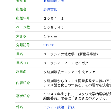
著者名
石郷岡建／著
出版者
岩波書店
出版年月
２００４．１
ページ数
１６８，４ｐ
大きさ
１９ｃｍ
分類記号
312.38
書名
ユーラシアの地政学 (新世界事情)
書名ヨミ
ユーラシア ノ チセイガク
副書名
ソ連崩壊後のロシア・中央アジア
ソ連崩壊から９．１１同時多発テロ後のア
内容紹介
チェス盤と化しつつある。その運命を決定
１９４７年生まれ。モスクワ大学物理学部
著者紹介
編集委員。著書に「さまざまのアフリカ」
件名1
ロシア－政治・行政