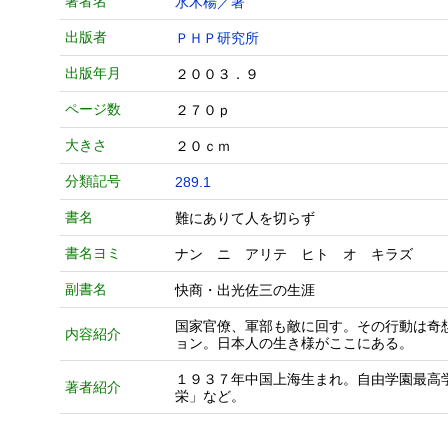
著者名
水木楊／著
出版者
ＰＨＰ研究所
出版年月
２００３．９
ページ数
２７０ｐ
大きさ
２０ｃｍ
分類記号
289.1
書名
難にありて人を切らず
書名ヨミ
ナン ニ アリテ ヒト オ キラズ
副書名
快商・出光佐三の生涯
国家官僚、軍部も敵に回す。その行動は奇
内容紹介
ョン。日本人の生き様がここにある。
１９３７年中国上海生まれ。自由学園最高
著者紹介
栄」など。