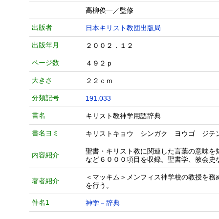
高柳俊一／監修
出版者
日本キリスト教団出版局
出版年月
２００２．１２
ページ数
４９２ｐ
大きさ
２２ｃｍ
分類記号
191.033
書名
キリスト教神学用語辞典
書名ヨミ
キリストキョウ シンガク ヨウゴ ジテ
聖書・キリスト教に関連した言葉の意味を
内容紹介
など６０００項目を収録。聖書学、教会史
＜マッキム＞メンフィス神学校の教授を務
著者紹介
を行う。
件名1
神学－辞典