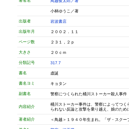
著者名
鳥越俊太郎／著
小林ゆうこ／著
出版者
岩波書店
出版年月
２００２．１１
ページ数
２３１，２ｐ
大きさ
２０ｃｍ
分類記号
317.7
書名
虚誕
書名ヨミ
キョタン
副書名
警察につくられた桶川ストーカー殺人事件
桶川ストーカー事件は、警察によってつく
内容紹介
られない反論と攻撃を乗り越え、娘のため
著者紹介
＜鳥越＞１９４０年生まれ。「ザ・スクー