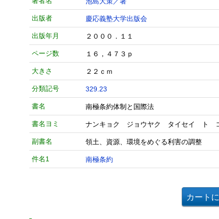
著者名
池島大策／著
出版者
慶応義塾大学出版会
出版年月
２０００．１１
ページ数
１６，４７３ｐ
大きさ
２２ｃｍ
分類記号
329.23
書名
南極条約体制と国際法
書名ヨミ
ナンキョク ジョウヤク タイセイ ト 
副書名
領土、資源、環境をめぐる利害の調整
件名1
南極条約