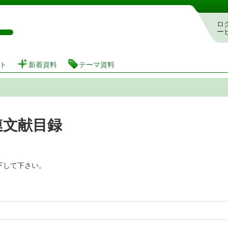
図書館 蔵書検索・予約システム
ロ
ー
ト
新着資料
テーマ資料
連文献目録
下して下さい。