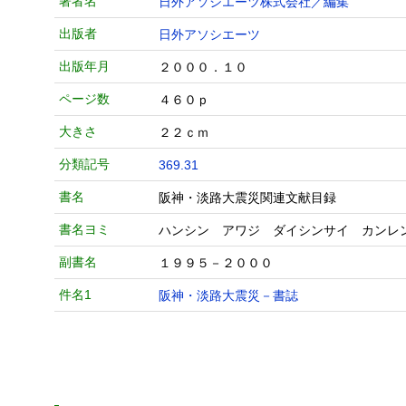
著者名
日外アソシエーツ株式会社／編集
出版者
日外アソシエーツ
出版年月
２０００．１０
ページ数
４６０ｐ
大きさ
２２ｃｍ
分類記号
369.31
書名
阪神・淡路大震災関連文献目録
書名ヨミ
ハンシン アワジ ダイシンサイ カンレ
副書名
１９９５－２０００
件名1
阪神・淡路大震災－書誌