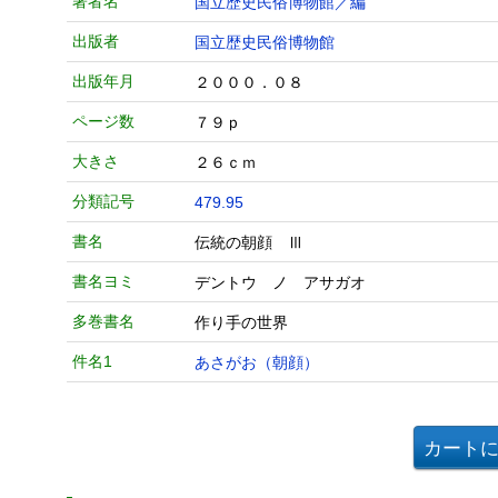
著者名
国立歴史民俗博物館／編
出版者
国立歴史民俗博物館
出版年月
２０００．０８
ページ数
７９ｐ
大きさ
２６ｃｍ
分類記号
479.95
書名
伝統の朝顔 Ⅲ
書名ヨミ
デントウ ノ アサガオ
多巻書名
作り手の世界
件名1
あさがお（朝顔）