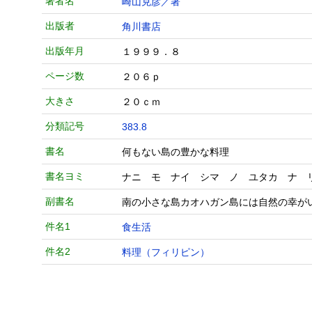
著者名
崎山克彦／著
出版者
角川書店
出版年月
１９９９．８
ページ数
２０６ｐ
大きさ
２０ｃｍ
分類記号
383.8
書名
何もない島の豊かな料理
書名ヨミ
ナニ モ ナイ シマ ノ ユタカ ナ 
副書名
南の小さな島カオハガン島には自然の幸が
件名1
食生活
件名2
料理（フィリピン）