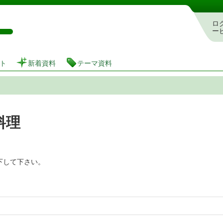
図書館 蔵書検索・予約システム
ロ
ー
ト
新着資料
テーマ資料
料理
下して下さい。