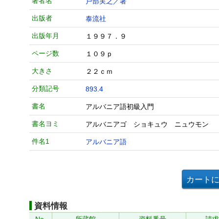
著者名
戸部実之／著
出版者
泰流社
出版年月
１９９７．９
ページ数
１０９ｐ
大きさ
２２ｃｍ
分類記号
893.4
書名
アルバニア語初級入門
書名ヨミ
アルバニアゴ ショキュウ ニュウモン
件名1
アルバニア語
資料情報