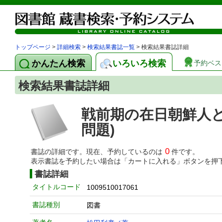
トップページ
>
詳細検索
>
検索結果書誌一覧
> 検索結果書誌詳細
かんたん検索
いろいろ検索
予約ベス
検索結果書誌詳細
戦前期の在日朝鮮人
問題)
0
書誌の詳細です。現在、予約しているのは
件です。
表示書誌を予約したい場合は「カートに入れる」ボタンを押
書誌詳細
タイトルコード
1009510017061
書誌種別
図書