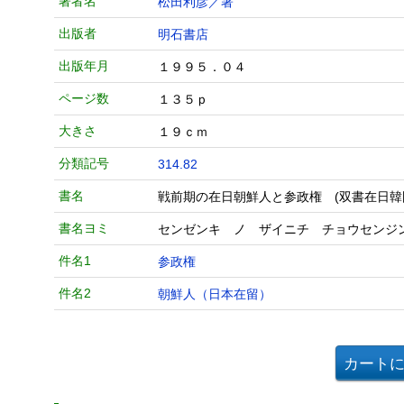
著者名
松田利彦／著
出版者
明石書店
出版年月
１９９５．０４
ページ数
１３５ｐ
大きさ
１９ｃｍ
分類記号
314.82
書名
戦前期の在日朝鮮人と参政権 (双書在日韓
書名ヨミ
センゼンキ ノ ザイニチ チョウセンジ
件名1
参政権
件名2
朝鮮人（日本在留）