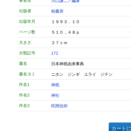
著者名
川口謙二／編著
出版者
柏書房
出版年月
１９９３．１０
ページ数
５１０，４８ｐ
大きさ
２７ｃｍ
分類記号
172
書名
日本神祇由来事典
書名ヨミ
ニホン ジンギ ユライ ジテン
件名1
神祇
件名2
神社
件名3
民間信仰