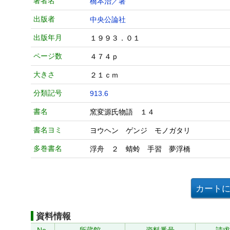
著者名
橋本治／著
出版者
中央公論社
出版年月
１９９３．０１
ページ数
４７４ｐ
大きさ
２１ｃｍ
分類記号
913.6
書名
窯変源氏物語 １４
書名ヨミ
ヨウヘン ゲンジ モノガタリ
多巻書名
浮舟 ２ 蜻蛉 手習 夢浮橋
資料情報