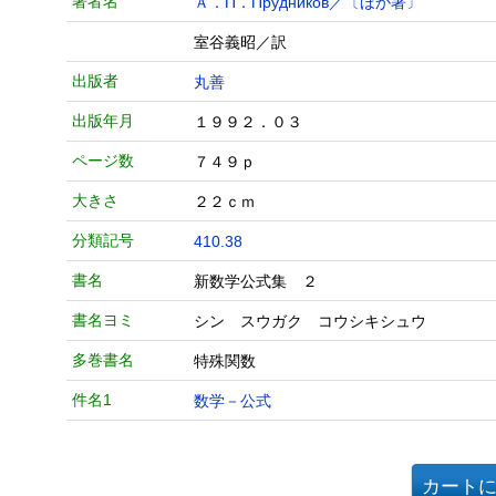
著者名
Ａ．П．Прудников／〔ほか著〕
室谷義昭／訳
出版者
丸善
出版年月
１９９２．０３
ページ数
７４９ｐ
大きさ
２２ｃｍ
分類記号
410.38
書名
新数学公式集 ２
書名ヨミ
シン スウガク コウシキシュウ
多巻書名
特殊関数
件名1
数学－公式