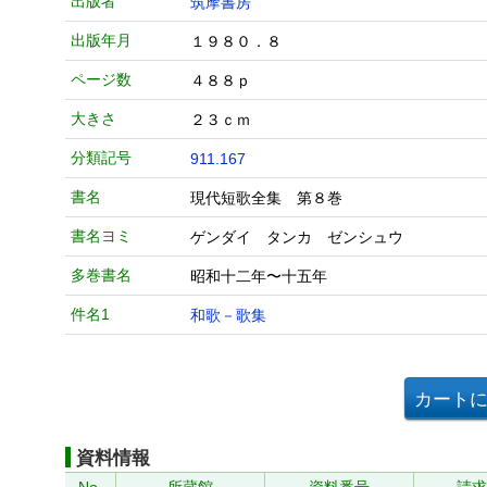
出版者
筑摩書房
出版年月
１９８０．８
ページ数
４８８ｐ
大きさ
２３ｃｍ
分類記号
911.167
書名
現代短歌全集 第８巻
書名ヨミ
ゲンダイ タンカ ゼンシュウ
多巻書名
昭和十二年〜十五年
件名1
和歌－歌集
資料情報