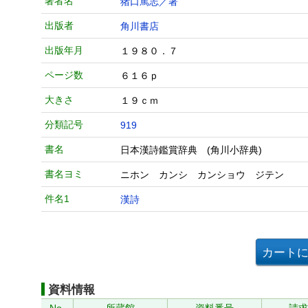
著者名
猪口篤志／著
出版者
角川書店
出版年月
１９８０．７
ページ数
６１６ｐ
大きさ
１９ｃｍ
分類記号
919
書名
日本漢詩鑑賞辞典 (角川小辞典)
書名ヨミ
ニホン カンシ カンショウ ジテン
件名1
漢詩
資料情報