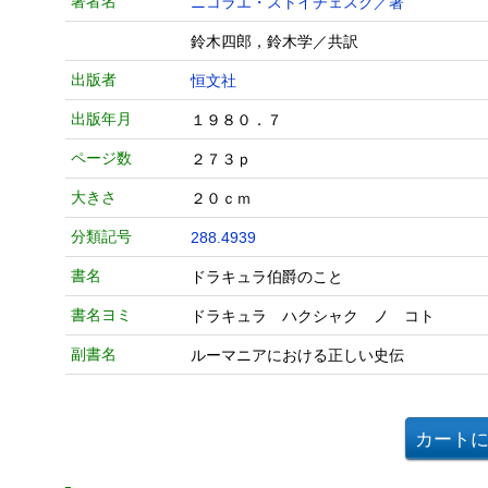
著者名
ニコラエ・ストイチェスク／著
鈴木四郎，鈴木学／共訳
出版者
恒文社
出版年月
１９８０．７
ページ数
２７３ｐ
大きさ
２０ｃｍ
分類記号
288.4939
書名
ドラキュラ伯爵のこと
書名ヨミ
ドラキュラ ハクシャク ノ コト
副書名
ルーマニアにおける正しい史伝