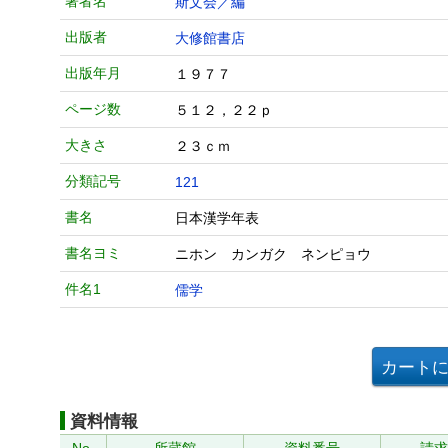
著者名
斯文会／編
出版者
大修館書店
出版年月
１９７７
ページ数
５１２，２２ｐ
大きさ
２３ｃｍ
分類記号
121
書名
日本漢学年表
書名ヨミ
ニホン カンガク ネンピョウ
件名1
儒学
資料情報