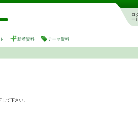
図書館 蔵書検索・予約システム
ロ
ー
ト
新着資料
テーマ資料
下して下さい。