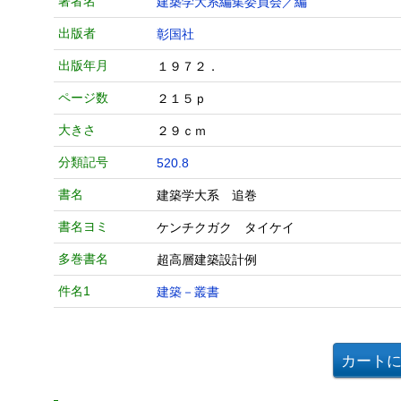
著者名
建築学大系編集委員会／編
出版者
彰国社
出版年月
１９７２．
ページ数
２１５ｐ
大きさ
２９ｃｍ
分類記号
520.8
書名
建築学大系 追巻
書名ヨミ
ケンチクガク タイケイ
多巻書名
超高層建築設計例
件名1
建築－叢書