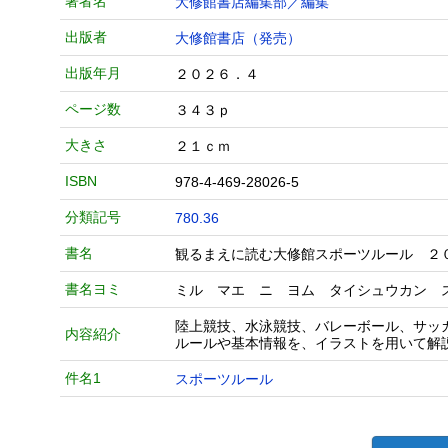
著者名
大修館書店編集部／編集
出版者
大修館書店（発売）
出版年月
２０２６．４
ページ数
３４３ｐ
大きさ
２１ｃｍ
ISBN
978-4-469-28026-5
分類記号
780.36
書名
観るまえに読む大修館スポーツルール ２
書名ヨミ
ミル マエ ニ ヨム タイシュウカン 
陸上競技、水泳競技、バレーボール、サッ
内容紹介
ルールや基本情報を、イラストを用いて解
件名1
スポーツルール