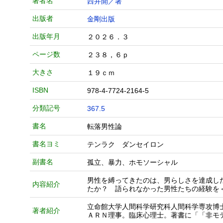
著者名
西井開／著
出版者
金剛出版
出版年月
２０２６．３
ページ数
２３８，６ｐ
大きさ
１９ｃｍ
ISBN
978-4-7724-2164-5
分類記号
367.5
書名
転落男性論
書名ヨミ
テンラク ダンセイロン
副書名
孤立、暴力、ホモソーシャル
男性を縛ってきたのは、男らしさを達成し
内容紹介
たか？ 語られなかった男性たちの経験を
立命館大学人間科学研究科人間科学専攻博
著者紹介
ＡＲＮ理事。臨床心理士。著書に「「非モ