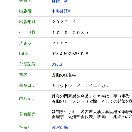
著者名
林徹／著
出版者
中央経済社
出版年月
２０２６．２
ページ数
１７，６，２６８ｐ
大きさ
２１ｃｍ
ISBN
978-4-502-56701-8
分類記号
336.3
書名
協働の経営学
書名ヨミ
キョウドウ ノ ケイエイガク
社会の閉塞感を突破するカギは、夢（事業
内容紹介
協働のモーメント（契機）としての起業の
愛知県生まれ。名古屋大学大学院経済学研
著者紹介
会理事、九州部会代表。著書に「組織のパ
件名1
経営組織