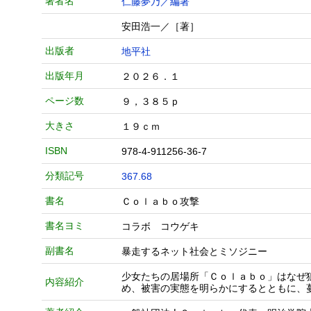
著者名
仁藤夢乃／編著
安田浩一／［著］
出版者
地平社
出版年月
２０２６．１
ページ数
９，３８５ｐ
大きさ
１９ｃｍ
ISBN
978-4-911256-36-7
分類記号
367.68
書名
Ｃｏｌａｂｏ攻撃
書名ヨミ
コラボ コウゲキ
副書名
暴走するネット社会とミソジニー
少女たちの居場所「Ｃｏｌａｂｏ」はなぜ
内容紹介
め、被害の実態を明らかにするとともに、