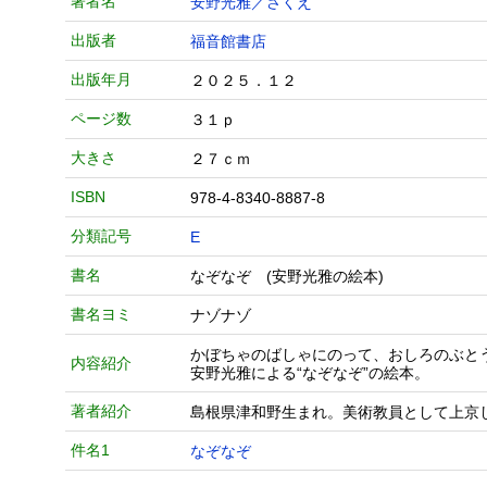
著者名
安野光雅／さくえ
出版者
福音館書店
出版年月
２０２５．１２
ページ数
３１ｐ
大きさ
２７ｃｍ
ISBN
978-4-8340-8887-8
分類記号
E
書名
なぞなぞ (安野光雅の絵本)
書名ヨミ
ナゾナゾ
かぼちゃのばしゃにのって、おしろのぶと
内容紹介
安野光雅による“なぞなぞ”の絵本。
著者紹介
島根県津和野生まれ。美術教員として上京
件名1
なぞなぞ