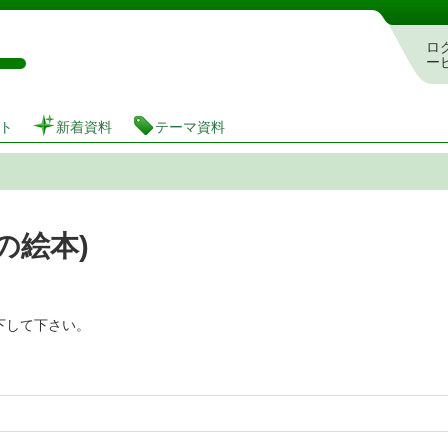
図書館 蔵書検索・予約システム
ロ
ー
ト
新着資料
テーマ資料
の絵本)
下して下さい。