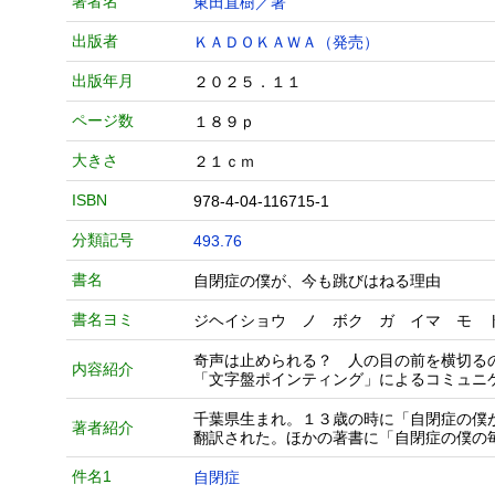
著者名
東田直樹／著
出版者
ＫＡＤＯＫＡＷＡ（発売）
出版年月
２０２５．１１
ページ数
１８９ｐ
大きさ
２１ｃｍ
ISBN
978-4-04-116715-1
分類記号
493.76
書名
自閉症の僕が、今も跳びはねる理由
書名ヨミ
ジヘイショウ ノ ボク ガ イマ モ 
奇声は止められる？ 人の目の前を横切る
内容紹介
「文字盤ポインティング」によるコミュニ
千葉県生まれ。１３歳の時に「自閉症の僕
著者紹介
翻訳された。ほかの著書に「自閉症の僕の
件名1
自閉症