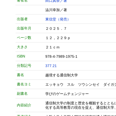
著者名
田口真奈／著
澁川幸加／著
出版者
東信堂（発売）
出版年月
２０２５．７
ページ数
１２，２２９ｐ
大きさ
２１ｃｍ
ISBN
978-4-7989-1975-1
分類記号
377.21
書名
越境する通信制大学
書名ヨミ
エッキョウ スル ツウシンセイ ダイガ
副書名
学びのゲームチェンジャー
通信制大学の制度と歴史を概観するととも
内容紹介
化する高等教育の現在を捉え、通信制大学