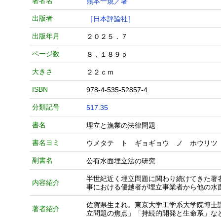
著者名
熊本一規／著
出版者
［日本評論社］
出版年月
２０２５．７
ページ数
８，１８９ｐ
大きさ
２２ｃｍ
ISBN
978-4-535-52857-4
分類記号
517.35
書名
埋立と漁業の法律問題
書名ヨミ
ウメタテ ト ギョギョウ ノ ホウリツ
副書名
公有水面埋立法の研究
半世紀近く埋立問題に関わり続けてきた著
内容紹介
事における優越者が埋立事業者から他の水
佐賀県生まれ。東京大学工学系大学院博士
著者紹介
立問題の焦点」「持続的開発と生命系」な