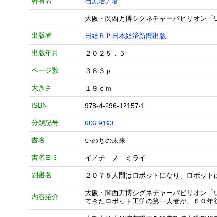
著者名
石黒浩／著
大阪・関西万博シグネチャーパビリオン「
出版者
日経ＢＰ日本経済新聞出版
出版年月
２０２５．５
ページ数
３８３ｐ
大きさ
１９ｃｍ
ISBN
978-4-296-12157-1
分類記号
606.9163
書名
いのちの未来
書名ヨミ
イノチ ノ ミライ
副書名
２０７５人間はロボットになり、ロボット
大阪・関西万博シグネチャーパビリオン「
内容紹介
てきたロボット工学の第一人者が、５０年