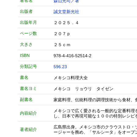
著者名
森山光司／著
出版者
誠文堂新光社
出版年月
２０２５．４
ページ数
２０７ｐ
大きさ
２５ｃｍ
ISBN
978-4-416-52514-2
分類記号
596.23
書名
メキシコ料理大全
書名ヨミ
メキシコ リョウリ タイゼン
副書名
家庭料理、伝統料理の調理技術から食材、
メキシコで広く愛される一般的な定番料理
内容紹介
し、日本で再現可能な１００の特別レシピ
広島県出身。メキシコ市のクラウストロ・
著者紹介
ージャーを務め、「サルシータ」をオープ