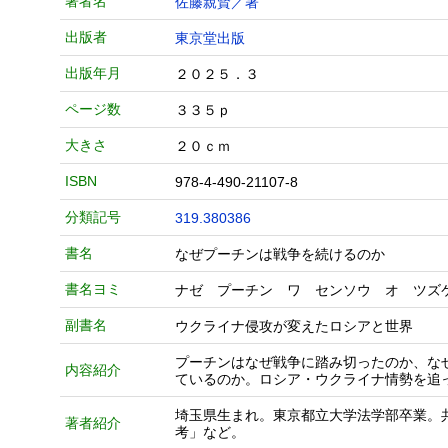
著者名
佐藤親賢／著
出版者
東京堂出版
出版年月
２０２５．３
ページ数
３３５ｐ
大きさ
２０ｃｍ
ISBN
978-4-490-21107-8
分類記号
319.380386
書名
なぜプーチンは戦争を続けるのか
書名ヨミ
ナゼ プーチン ワ センソウ オ ツズ
副書名
ウクライナ侵攻が変えたロシアと世界
プーチンはなぜ戦争に踏み切ったのか、な
内容紹介
ているのか。ロシア・ウクライナ情勢を追
埼玉県生まれ。東京都立大学法学部卒業。
著者紹介
考」など。