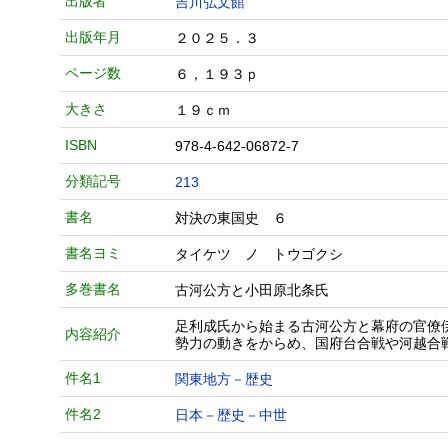
出版者
吉川弘文館
出版年月
２０２５．３
ページ数
６，１９３ｐ
大きさ
１９ｃｍ
ISBN
978-4-642-06872-7
分類記号
213
書名
対決の東国史 ６
書名ヨミ
タイケツ ノ トウゴクシ
多巻書名
古河公方と小田原北条氏
足利成氏から始まる古河公方と幕府の官僚
内容紹介
勢力の動きをからめ、国府台合戦や河越合
件名1
関東地方－歴史
件名2
日本－歴史－中世