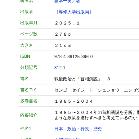
著者名
藤本一美／著
出版者
［専修大学出版局］
出版年月
２０２５．１
ページ数
２７８ｐ
大きさ
２１ｃｍ
ISBN
978-4-88125-396-0
分類記号
312.1
書名
戦後政治と「首相演説」 ３
書名ヨミ
センゴ セイジ ト シュショウ エンゼ
多巻書名
１９８５－２００４
１９８５〜２００４年の首相演説を分析。
内容紹介
ような政策を遂行すべきと考えているのか
件名1
日本－政治・行政－歴史