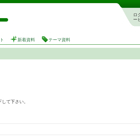
図書館 蔵書検索・予約システム
ロ
ー
ト
新着資料
テーマ資料
下して下さい。