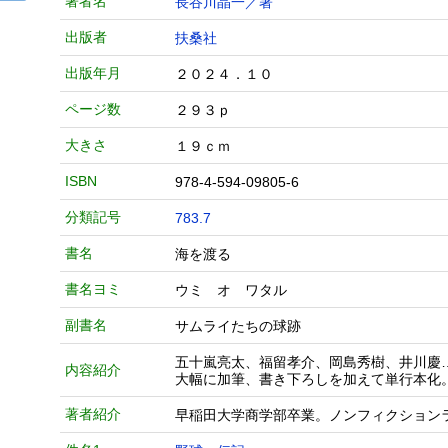
著者名
長谷川晶一／著
出版者
扶桑社
出版年月
２０２４．１０
ページ数
２９３ｐ
大きさ
１９ｃｍ
ISBN
978-4-594-09805-6
分類記号
783.7
書名
海を渡る
書名ヨミ
ウミ オ ワタル
副書名
サムライたちの球跡
五十嵐亮太、福留孝介、岡島秀樹、井川慶
内容紹介
大幅に加筆、書き下ろしを加えて単行本化
著者紹介
早稲田大学商学部卒業。ノンフィクション