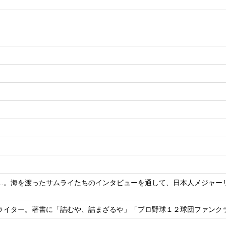
…。海を渡ったサムライたちのインタビューを通して、日本人メジャーリ
。
ライター。著書に「詰むや、詰まざるや」「プロ野球１２球団ファンク