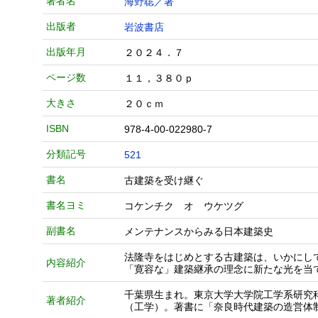
著者名
海野聡／著
出版者
岩波書店
出版年月
２０２４．７
ページ数
１１，３８０ｐ
大きさ
２０ｃｍ
ISBN
978-4-00-022980-7
分類記号
521
書名
古建築を受け継ぐ
書名ヨミ
コケンチク オ ウケツグ
副書名
メンテナンスからみる日本建築史
法隆寺をはじめとする古建築は、いかにし
内容紹介
「寛容な」建築継承の理念に新たな光を当
千葉県生まれ。東京大学大学院工学系研究
著者紹介
（工学）。著書に「奈良時代建築の造営体