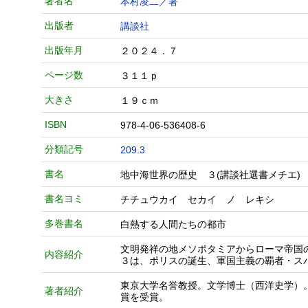
著者名
本村凌二／著
出版者
講談社
出版年月
２０２４．７
ページ数
３１１ｐ
大きさ
１９ｃｍ
ISBN
978-4-06-536408-6
分類記号
209.3
書名
地中海世界の歴史 ３(講談社選書メチエ)
書名ヨミ
チチュウカイ セカイ ノ レキシ
多巻書名
白熱する人間たちの都市
文明発祥の地メソポタミアからローマ帝国
内容紹介
３は、ポリスの誕生、軍国主義の覇者・ス
東京大学名誉教授。文学博士（西洋史学）
著者紹介
賞を受賞。