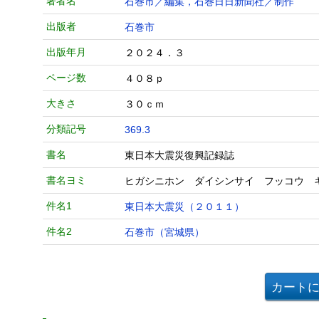
著者名
石巻市／編集，石巻日日新聞社／制作
出版者
石巻市
出版年月
２０２４．３
ページ数
４０８ｐ
大きさ
３０ｃｍ
分類記号
369.3
書名
東日本大震災復興記録誌
書名ヨミ
ヒガシニホン ダイシンサイ フッコウ 
件名1
東日本大震災（２０１１）
件名2
石巻市（宮城県）