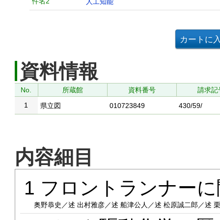
件名2
人工知能
資料情報
No.
所蔵館
資料番号
請求記
1
県立図
010723849
430/59/
内容細目
1 フロントランナー
奥野恭史／述 出村雅彦／述 船津公人／述 松原誠二郎／述 