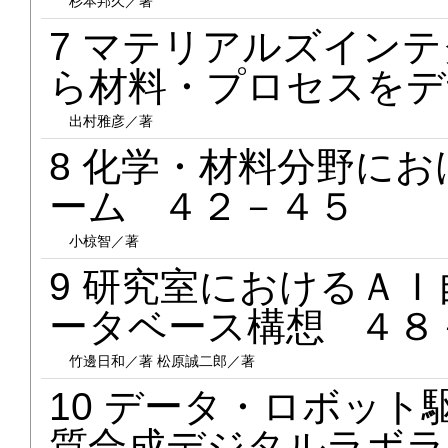
杉本邦久／著
7 マテリアルズイン
ら材料・プロセスをデ
出村雅彦／著
8 化学・材料分野に
ーム ４２－４５
小椋智／著
9 研究室におけるＡ
ータベース構想 ４８
竹邊日和／著 松原誠二郎／著
10 データ・ロボッ
質合成デジタルラボラ