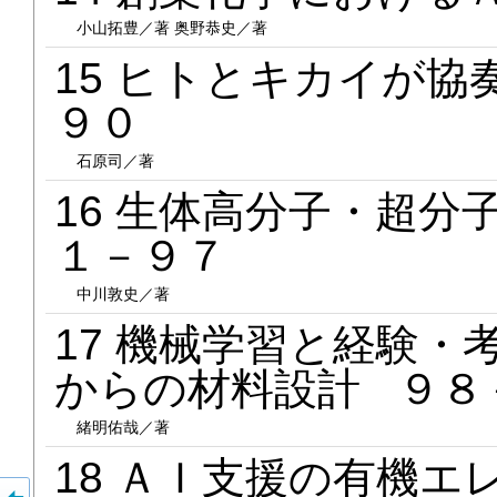
小山拓豊／著 奥野恭史／著
15 ヒトとキカイが
９０
石原司／著
16 生体高分子・超
１－９７
中川敦史／著
17 機械学習と経験
からの材料設計 ９８
緒明佑哉／著
18 ＡＩ支援の有機