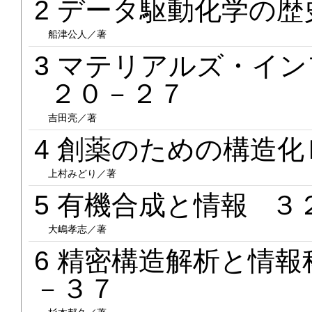
2 データ駆動化学の
船津公人／著
3 マテリアルズ・イ
２０－２７
吉田亮／著
4 創薬のための構造
上村みどり／著
5 有機合成と情報 ３
大嶋孝志／著
6 精密構造解析と情
－３７