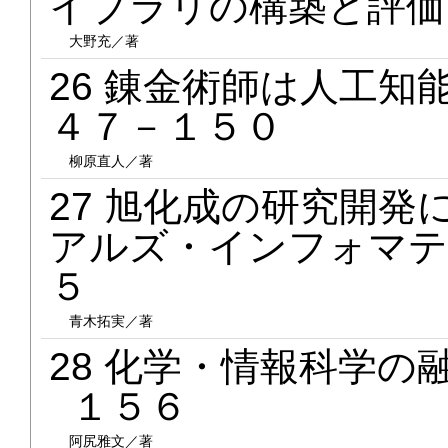
イブラリの構築と評価
大野充／著
26 錬金術師は人工
４７－１５０
柳原直人／著
27 旭化成の研究開
アルズ・インフォマテ
５
青木拓実／著
28 化学・情報科学
１５６
阿尻雅文／著